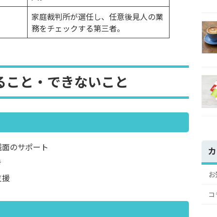
家庭裁判所が選任し、任意後見人の業
務をチェックする第三者。
ること・できないこと
銭面のサポート
カ
き
お
支援
コ