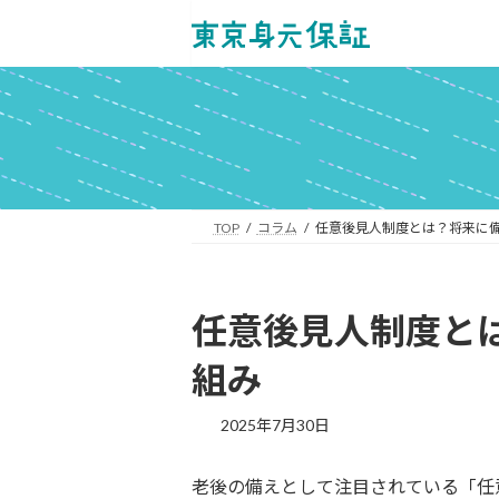
コ
ナ
ン
ビ
テ
ゲ
ン
ー
ツ
シ
へ
ョ
ス
ン
キ
に
ッ
移
TOP
コラム
任意後見人制度とは？将来に
プ
動
任意後見人制度と
組み
最
2025年7月30日
終
更
老後の備えとして注目されている「任
新