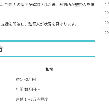
2
ん。判断力の低下が確認された後、裁判所が監督人を選
2
2
て支援を開始し、監督人が状況を見守ります。
2
方
相場
約1～2万円
年間 数万円～
月額 1～2万円程度