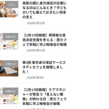
高齢の親に身元保証が必要に
コラム
なるのはどんなとき？子ども
がいても備えておきたい将来
の支え
2026年3月25日
【3月19日開催】障碍者の意
お知らせ
思決定支援を考える｜夜カフ
ェで気軽に学ぶ勉強会＠板橋
2026年3月11日
第4回 東京身元保証ケースス
お知らせ
タディカフェを開催しまし
た！
2026年3月4日
【2月19日開催】ケアマネジ
お知らせ
ャーが背負う「見えない業
務」が終わる日｜夜カフェで
気軽に学ぶ勉強会＠板橋