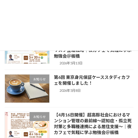
最近の投稿
【5月20日開催】新・成年後見制度と
お知らせ
「身元保証サービス」の賢い使い分け・
リスク整理戦略｜夜カフェで気軽に学ぶ
勉強会＠板橋
2026年5月13日
第6回 東京身元保証ケーススタディカフ
お知らせ
ェを開催しました！
2026年5月8日
【4月16日開催】超高齢社会におけるマ
お知らせ
ンション管理の最前線〜認知症・孤立死
対策と多職種連携による居住支援〜｜夜
カフェで気軽に学ぶ勉強会＠板橋